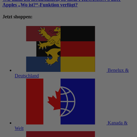
Apples „Wo ist?“-Funktion verfügt?
Jetzt shoppen:
Benelux &
Deutschland
Kanada &
Welt