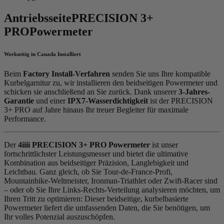
Antriebsseite
PRECISION 3+
PRO
Powermeter
Werkseitig in Canada Installiert
Beim
Factory Install-Verfahren
senden Sie uns Ihre kompatible
Kurbelgarnitur zu, wir installieren den beidseitigen Powermeter und
schicken sie anschließend an Sie zurück. Dank unserer
3-Jahres-
Garantie
und einer
IPX7-Wasserdichtigkeit
ist der PRECISION
3+ PRO auf Jahre hinaus Ihr treuer Begleiter für maximale
Performance.
Der
4iiii PRECISION 3+ PRO Powermeter
ist unser
fortschrittlichster Leistungsmesser und bietet die ultimative
Kombination aus beidseitiger Präzision, Langlebigkeit und
Leichtbau. Ganz gleich, ob Sie Tour-de-France-Profi,
Mountainbike-Weltmeister, Ironman-Triathlet oder Zwift-Racer sind
– oder ob Sie Ihre Links-Rechts-Verteilung analysieren möchten, um
Ihren Tritt zu optimieren: Dieser beidseitige, kurbelbasierte
Powermeter liefert die umfassenden Daten, die Sie benötigen, um
Ihr volles Potenzial auszuschöpfen.