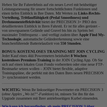
Heben Sie Ihr Fahrerlebnis auf ein neues Level mit beidseitiger
Leistungsmessung für unsere fortschrittlichsten Funktionen und
einen tiefen Einblick in Ihre Daten. Mit Werten zu
Links-Rechts-
Verteilung, Trittlauffähigkeit (Pedal Smoothness) und
Drehmomenteffektivität
bietet der PRECISION 3+ PRO den
detailliertesten Einblick in Ihren Fahrstil. Er ist für alles gerüstet –
von unwegsamem Gelände und Gravel bis hin zu Sprints bei
maximaler Trittfrequenz – und verfügt zudem über
Apple Find My-
Technologie
, automatische Geländeerkennung sowie eine
branchenführende Batterielaufzeit von
550 Stunden
.
BONUS: KOSTENLOSES TRAINING MIT JOIN CYCLING
Jeder Kauf eines 4iiii Powermeters beinhaltet
8 Wochen
kostenloses Premium-Training
in der JOIN Cycling App. Ob Sie
sich auf einen lokalen Gran Fondo vorbereiten oder eine neue FTP-
Bestmarke setzen wollen – JOIN bietet flexible, adaptive
Trainingspläne, die perfekt mit den Daten Ihres neuen PRECISION
3+ synchronisiert werden.
WICHTIG
: Wenn Ihr linksseitiger Powermeter ein PRECISION 3
(
ohne Apples „Wo ist?“-Funktion
) ist, müssen Sie ihn für das
Upgrade zusammen mit Ihrer antriebsseitigen Kurbel einsenden.
Wie kann ich herausfinden, ob mein PRECISION 3 über