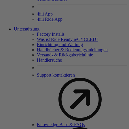
4
iiii
App
4
iiii
Ride App
Unterstützung
Factory Installs
Was ist Ride Ready reCYCLED?
Einrichtung und Wartung
Handbücher & Bedienungsanleitungen
Versand- & Rückgaberichtlinie
Händlersuche
Support kontaktieren
Knowledge Base & FAQs