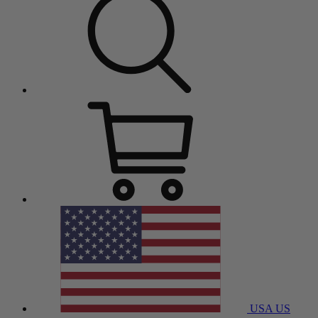
USA
US