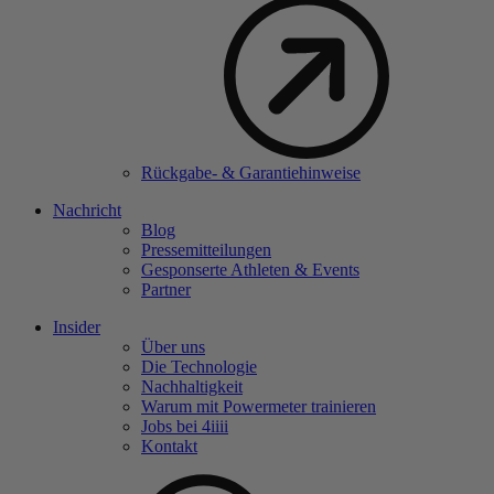
Rückgabe- & Garantiehinweise
Nachricht
Blog
Pressemitteilungen
Gesponserte Athleten & Events
Partner
Insider
Über uns
Die Technologie
Nachhaltigkeit
Warum mit Powermeter trainieren
Jobs bei 4
iiii
Kontakt