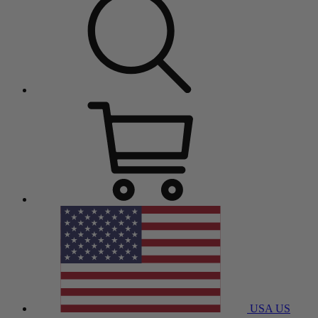
USA
US