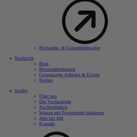
Rückgabe- & Garantiehinweise
Nachricht
Blog
Pressemitteilungen
Gesponserte Athleten & Events
Partner
Insider
Über uns
Die Technologie
Nachhaltigkeit
Warum mit Powermeter trainieren
Jobs bei 4
iiii
Kontakt