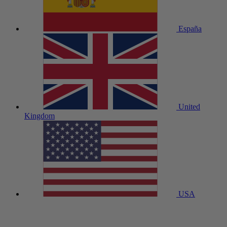
España
United
Kingdom
USA