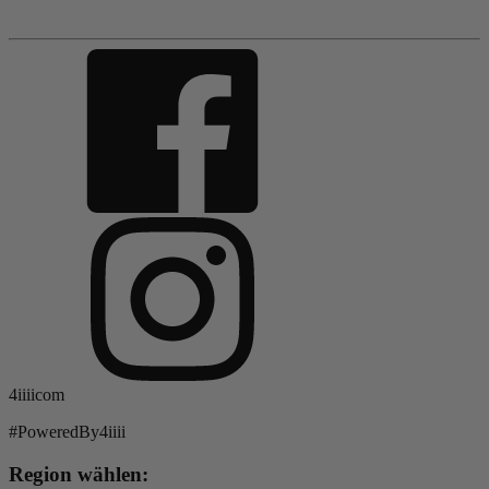
4iiiicom
#PoweredBy4iiii
Region wählen: