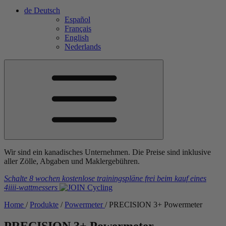
de
Deutsch
Español
Français
English
Nederlands
Wir sind ein kanadisches Unternehmen. Die Preise sind inklusive
aller Zölle, Abgaben und Maklergebühren.
Schalte 8 wochen kostenlose trainingspläne frei
beim kauf eines
4iiii
-wattmessers
Home
/
Produkte
/
Powermeter
/
PRECISION 3+ Powermeter
PRECISION 3+ Powermeter