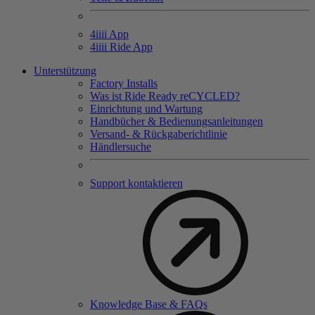
4
iiii
App
4
iiii
Ride App
Unterstützung
Factory Installs
Was ist Ride Ready reCYCLED?
Einrichtung und Wartung
Handbücher & Bedienungsanleitungen
Versand- & Rückgaberichtlinie
Händlersuche
Support kontaktieren
Knowledge Base & FAQs