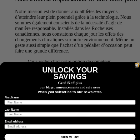
Notre mission est de donner aux athlètes les moyens
d’atteindre leur plein potentiel grâce à la technologie. Nous
sommes également conscients de la nécessité d’agir de
manière responsable. Installés dans les Rocheuses
canadiennes, nous constatons chaque jour les effets des
changements climatiques sur notre environnement. Même un
geste aussi simple que l’achat d’un pédalier d’occasion peut
faire une grande différence.
Vous recherchez notre option de compteur
d’énergie la plus écologique ? Découvrez
UNLOCK YOUR
l’installation en usine.
Apprendre encore plus
SAVINGS
Get $15 off plus
our blogs, announcements and sale news
when you subscribe to our newsletter.
First Name
Last Name
Email address
Trouver Un Revendeur
Localisez un revendeur ou un détaillant près de chez vous.
SIGN ME UP!