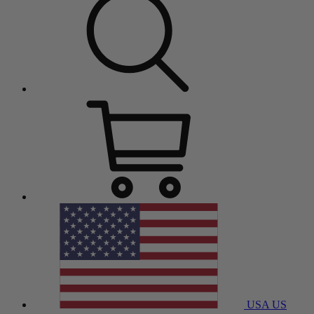
USA
US