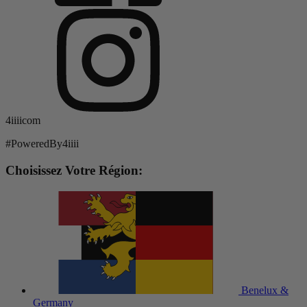
4iiiicom
#PoweredBy4iiii
Choisissez Votre Région:
Benelux &
Germany