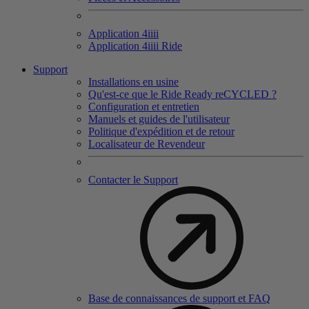
Application 4
iiii
Application 4
iiii
Ride
Support
Installations en usine
Qu'est-ce que le Ride Ready reCYCLED ?
Configuration et entretien
Manuels et guides de l'utilisateur
Politique d'expédition et de retour
Localisateur de Revendeur
Contacter le Support
Base de connaissances de support et FAQ