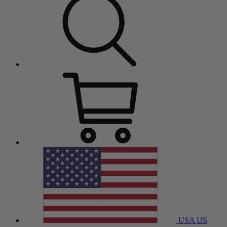
USA
US