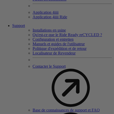
Application 4
iiii
Application 4
iiii
Ride
Support
Installations en usine
Qu'est-ce que le Ride Ready reCYCLED ?
Configuration et entretien
Manuels et guides de l'utilisateur
Politique d'expédition et de retour
Localisateur de Revendeur
Contacter le Support
Base de connaissances de support et FAQ