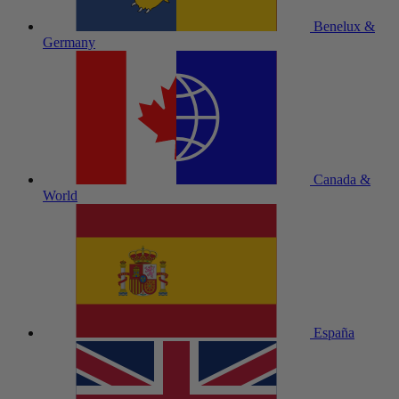
Benelux &
Germany
Canada &
World
España