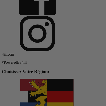
4iiiicom
#PoweredBy4iiii
Choisissez Votre Région: