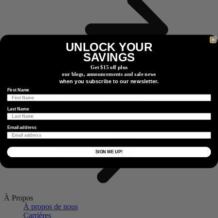
UNLOCK YOUR
SAVINGS
S'inscrire
Get $15 off plus
our blogs, announcements and sale news
Centre D'Aide
when you subscribe to our newsletter.
Besoin d'informations supplémentaires ?
Une question pour
First Name
nous ?
Nous sommes là pour vous aider.
En Savoir Plus
Last Name
Email address
SIGN ME UP!
À Propos
À propos de nous
Carrières