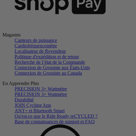
Magasins
Capteurs de puissance
Cardiofréquencemètre
Localisateur de Revendeur
Politique d'expédition et de retour
Recherche de l’état de la Commande
Connexion de Grossiste aux États-Unis
Connexion de Grossiste au Canada
En Apprendre Plus
PRECISION 3+ Wattmètre
PRECISION 3+ Wattmètre
Durabilité
JOIN Cycling App
ANT+ et Bluetooth Smart
Qu'est-ce que le Ride Ready reCYCLED ?
Base de connaissances de support et FAQ