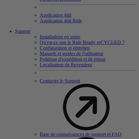
Application 4
iiii
Application 4
iiii
Ride
Support
Installations en usine
Qu'est-ce que le Ride Ready reCYCLED ?
Configuration et entretien
Manuels et guides de l'utilisateur
Politique d'expédition et de retour
Localisateur de Revendeur
Contacter le Support
Base de connaissances de support et FAQ