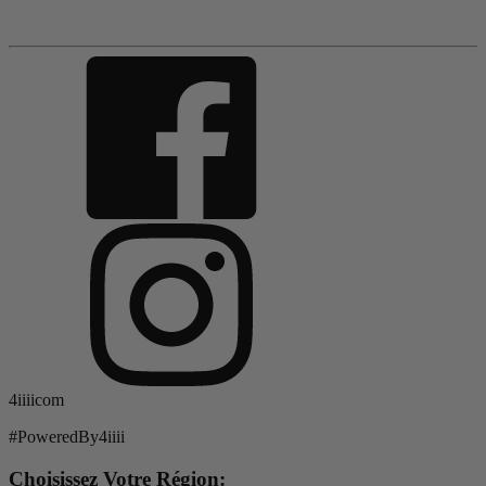
4iiiicom
#PoweredBy4iiii
Choisissez Votre Région: