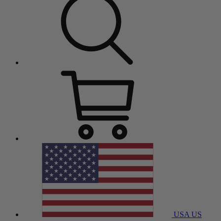
USA
US