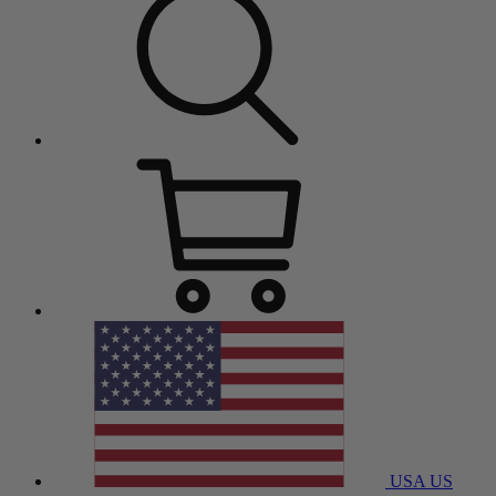
USA
US