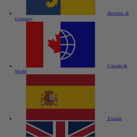
Benelux &
Germany
Canada &
World
España