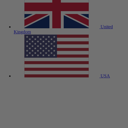
United
Kingdom
USA