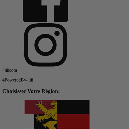
4iiiicom
#PoweredBy4iiii
Choisissez Votre Région: