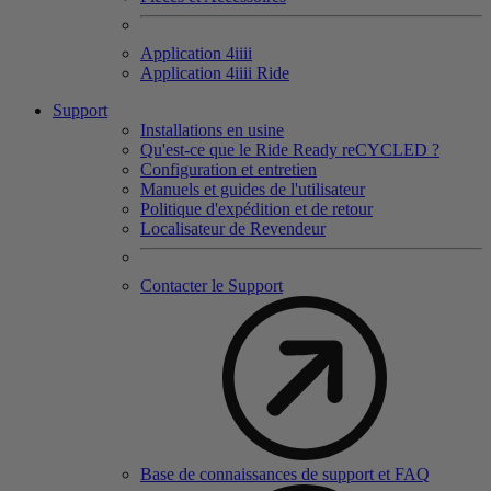
Application 4
iiii
Application 4
iiii
Ride
Support
Installations en usine
Qu'est-ce que le Ride Ready reCYCLED ?
Configuration et entretien
Manuels et guides de l'utilisateur
Politique d'expédition et de retour
Localisateur de Revendeur
Contacter le Support
Base de connaissances de support et FAQ