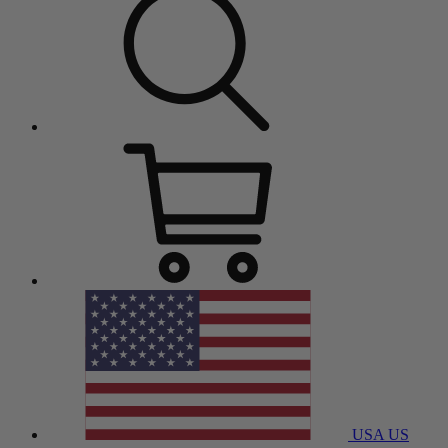
USA
US