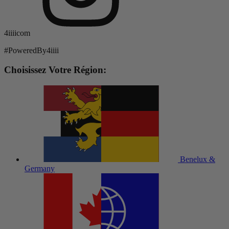
4iiiicom
#PoweredBy4iiii
Choisissez Votre Région:
Benelux &
Germany