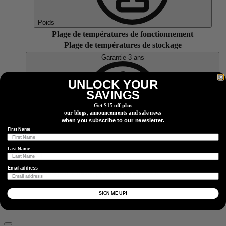
Poids
Plage de températures de fonctionnement
Plage de températures de stockage
Garantie 3 ans
UNLOCK YOUR
SAVINGS
Get $15 off plus
our blogs, announcements and sale news
when you subscribe to our newsletter.
First Name
Last Name
IPX7
Protection contre une exposition accidentelle à l'eau
Email address
jusqu'à 1 mètre pendant 30 minutes.
SIGN ME UP!
À L'intérieur