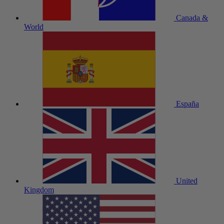
Canada &
World
España
United
Kingdom