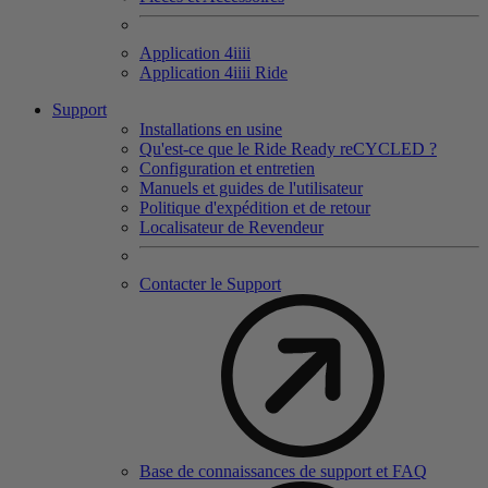
Application 4
iiii
Application 4
iiii
Ride
Support
Installations en usine
Qu'est-ce que le Ride Ready reCYCLED ?
Configuration et entretien
Manuels et guides de l'utilisateur
Politique d'expédition et de retour
Localisateur de Revendeur
Contacter le Support
Base de connaissances de support et FAQ