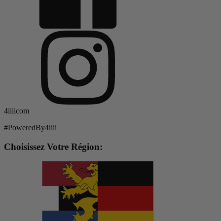
4iiiicom
#PoweredBy4iiii
Choisissez Votre Région: