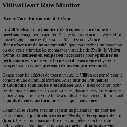
V
iiiiva
Heart Rate Monitor
Prenez Votre Entraînement À Cœur
Le
4iiii Viiiiva
est un
moniteur de fréquence cardiaque de
précision
conçu pour capturer l’image la plus exacte de votre effort
physiologique interne. Que vous effectuiez une
séance
d’entraînement de haute intensité
, que vous cadriez un marathon
ou que vous grimpiez les montagnes virtuelles de
Zwift
, le
Viiiiva
fournit les
données en temps réel
nécessaires pour
optimiser les
performances
, suivre votre
forme cardiovasculaire
et gérer la
récupération avec une
précision de niveau professionnel
.
Conçu pour les athlètes de tous niveaux, le
Viiiiva
est pensé pour le
confort et une durabilité extrême. Avec
plus de 540 heures
d’autonomie
et un
indice d’étanchéité IPX7
, il est construit pour
résister aux éléments et à vos efforts les plus intenses. Le
Viiiiva
est
la pierre angulaire de votre boîte à outils d’entraînement, fournissant
le
pouls de votre performance
à chaque mouvement.
Combinez le
Viiiiva
avec un capteur de puissance 4iiii pour lier
parfaitement la
production externe (Watts)
et la
réponse interne
(bpm)
. Cette combinaison offre une compréhension totale de
l’efficacité de l’entraînement, vous permettant
d’optimiser vos