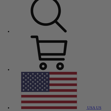
USA
US