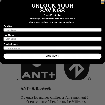
UNLOCK YOUR
SAVINGS
Get $15 off plus
Résistance À L’eau
our blogs, announcements and sale news
when you subscribe to our newsletter.
Conçu pour durer. Notre indice d’étanchéité IPX7
First Name
garantit que votre moniteur de fréquence cardiaque suit
votre rythme et résiste à vos journées d’entraînement les
Last Name
plus éprouvantes sans rater le moindre battement.
Email address
SIGN ME UP!
ANT+ & Bluetooth
Obtenez les mêmes chiffres à l’entraînement à
l’intérieur comme à l’extérieur. Le Viiiiva est