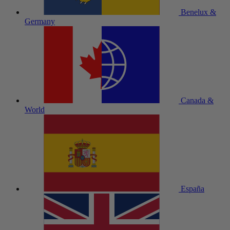
Benelux &
Germany
Canada &
World
España