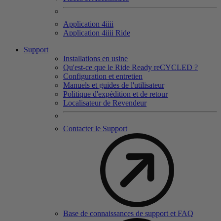
Application 4
iiii
Application 4
iiii
Ride
Support
Installations en usine
Qu'est-ce que le Ride Ready reCYCLED ?
Configuration et entretien
Manuels et guides de l'utilisateur
Politique d'expédition et de retour
Localisateur de Revendeur
Contacter le Support
Base de connaissances de support et FAQ