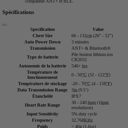
compatible ANT+ et BLE.
Spécifications
Specification
Value
Chest Size
66 - 132
cm
(26” - 52”)
Auto Power Down
3 minutes
Transmission
ANT+ & Bluetooth®
Pile bouton lithium-ion
Type de batterie
CR2032
Autonomie de la batterie
540+
hrs
Température de
0 - 50
°C
(32 - 122
°F
)
fonctionnement
Température de stockage
-20 - 70
°C
(4 - 158
°F
)
Data Transmission Range
3
m
(9.5’)
Étanchéité
IPX7
30 - 240
bpm
(1
bpm
Heart Rate Range
resolutiuon)
Input Sensitivity
5% duty cycle
Frequency
32.768
KHz
Poids
< 46
g
(1.6
oz
)