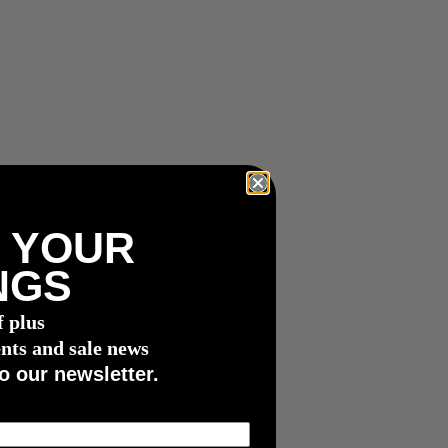
 YOUR
NGS
f plus
nts and sale news
o our newsletter.