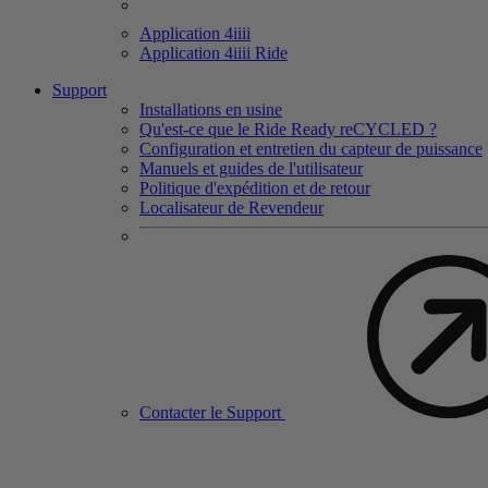
Application 4
iiii
Application 4
iiii
Ride
Support
Installations en usine
Qu'est-ce que le Ride Ready reCYCLED ?
Configuration et entretien du capteur de puissance
Manuels et guides de l'utilisateur
Politique d'expédition et de retour
Localisateur de Revendeur
Contacter le Support