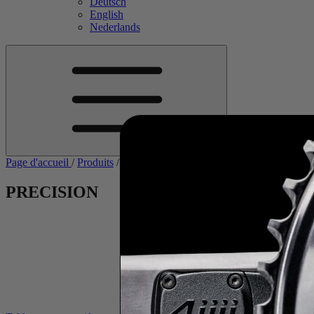
Deutsch
English
Nederlands
Page d'accueil
/
Produits
/
Capteurs de puissance
/
PRECISION
PRECISION