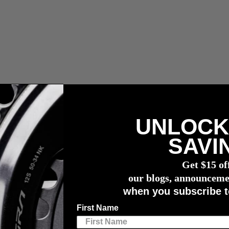
UNLOCK
SAVI
Get $15 of
our blogs, announceme
when you subscribe t
First Name