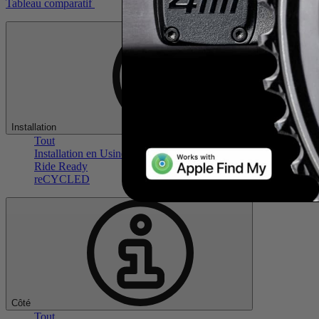
Tableau comparatif
Installation
Tout
Installation en Usine
Ride Ready
reCYCLED
Côté
Tout