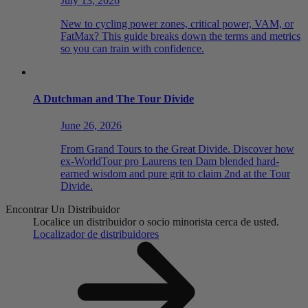
July 13, 2026
New to cycling power zones, critical power, VAM, or
FatMax? This guide breaks down the terms and metrics
so you can train with confidence.
A Dutchman and The Tour Divide
June 26, 2026
From Grand Tours to the Great Divide. Discover how
ex-WorldTour pro Laurens ten Dam blended hard-
earned wisdom and pure grit to claim 2nd at the Tour
Divide.
Encontrar Un Distribuidor
Localice un distribuidor o socio minorista cerca de usted.
Localizador de distribuidores