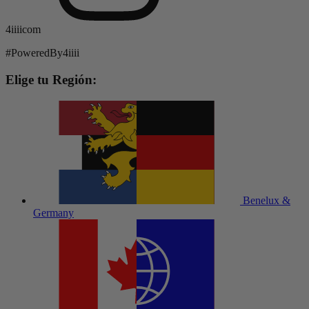
4iiiicom
#PoweredBy4iiii
Elige tu Región:
Benelux &
Germany