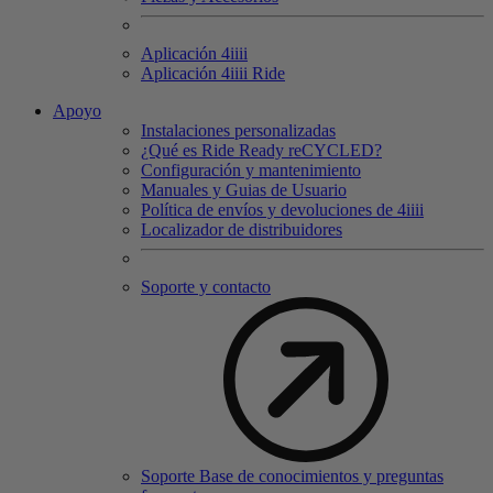
Aplicación 4
iiii
Aplicación 4
iiii
Ride
Apoyo
Instalaciones personalizadas
¿Qué es Ride Ready reCYCLED?
Configuración y mantenimiento
Manuales y Guias de Usuario
Política de envíos y devoluciones de 4iiii
Localizador de distribuidores
Soporte y contacto
Soporte Base de conocimientos y preguntas