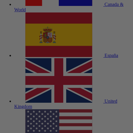
Canada &
World
España
United
Kingdom