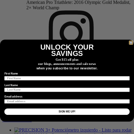
American Pro Triathlete: 2016 Olympic Gold Medalist,
2× World Champ
UNLOCK YOUR
SAVINGS
Get $15 off plus
our blogs, announcements and sale news
Tendencias
when you subscribe to our newsletter.
First Name
Last Name
Email address
SIGN ME UP!
Más Productos