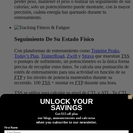
perder peso, mantener el peso o realizar un seguimiento de sus
calorías; solo un potenciómetro puede mostrarte, con la mayor
precisión, cuánta energía has quemado durante tu
entrenamiento.
Seguimiento De Su Estado Físico
Con plataformas de entrenamiento como
Training Peaks
,
Today’s Plan
,
TrainerRoad
,
Zwift
y
Strava
que muestran
TSS
o puntajes de sufrimiento, un potenciómetro es la única forma
precisa de recopilar estos datos. Se calcula una puntuación de
estrés de entrenamiento para una actividad en función de su
FTP
y los niveles de potencia mantenidos durante su
recorrido. 100
TSS
= montar en
FTP
durante una hora.
TSS
se utiliza para calcular su nivel de CTL y ATL. Tu CTL
es tu carga de entrenamiento crónica y es tu
TSS
promedio
UNLOCK YOUR
durante los últimos 45 días. Su CTL también se conoce como
SAVINGS
su estado físico. Tu ATL es tu carga de entrenamiento aguda y
es tu
TSS
promedio durante 7 días. Esto también se conoce
Get $15 off plus
our blogs, announcements and sale news
como su nivel de fatiga y se puede usar para evaluar la carga
when you subscribe to our newsletter.
de entrenamiento durante 1 semana de entrenamiento. Puede
First Name
restar su CTL de su ATL para obtener su TSB (equilibrio de