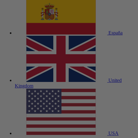
España
United
Kingdom
USA