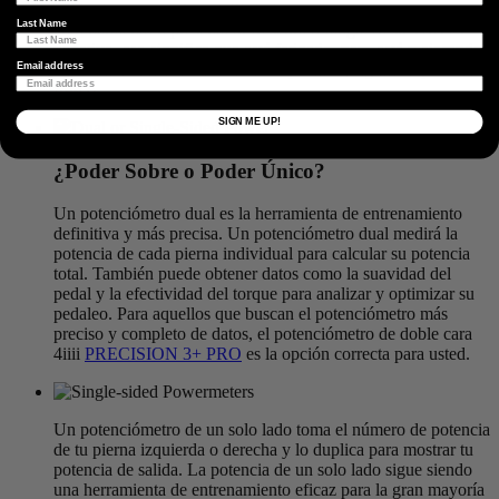
estrés de entrenamiento). Tu balance de estrés de
Last Name
entrenamiento representa tu frescura o fatiga. Si su TSB es
negativo, eso significa que está fatigado, pero está mejorando
su condición física. Si su TSB es positivo, significa que está
Email address
fresco.
SIGN ME UP!
¿Poder Sobre o Poder Único?
Un potenciómetro dual es la herramienta de entrenamiento
definitiva y más precisa. Un potenciómetro dual medirá la
potencia de cada pierna individual para calcular su potencia
total. También puede obtener datos como la suavidad del
pedal y la efectividad del torque para analizar y optimizar su
pedaleo. Para aquellos que buscan el potenciómetro más
preciso y completo de datos, el potenciómetro de doble cara
4iiii
PRECISION 3+ PRO
es la opción correcta para usted.
Un potenciómetro de un solo lado toma el número de potencia
de tu pierna izquierda o derecha y lo duplica para mostrar tu
potencia de salida. La potencia de un solo lado sigue siendo
una herramienta de entrenamiento eficaz para la gran mayoría