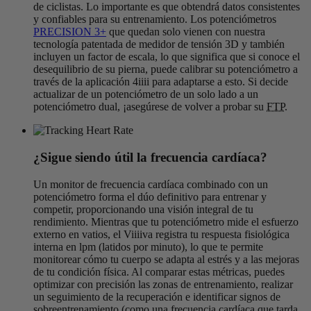
de ciclistas. Lo importante es que obtendrá datos consistentes
y confiables para su entrenamiento. Los potenciómetros
PRECISION 3+
que quedan solo vienen con nuestra
tecnología patentada de medidor de tensión 3D y también
incluyen un factor de escala, lo que significa que si conoce el
desequilibrio de su pierna, puede calibrar su potenciómetro a
través de la aplicación 4iiii para adaptarse a esto. Si decide
actualizar de un potenciómetro de un solo lado a un
potenciómetro dual, ¡asegúrese de volver a probar su
FTP
.
¿Sigue siendo útil la frecuencia cardíaca?
Un monitor de frecuencia cardíaca combinado con un
potenciómetro forma el dúo definitivo para entrenar y
competir, proporcionando una visión integral de tu
rendimiento. Mientras que tu potenciómetro mide el esfuerzo
externo en vatios, el Viiiiva registra tu respuesta fisiológica
interna en lpm (latidos por minuto), lo que te permite
monitorear cómo tu cuerpo se adapta al estrés y a las mejoras
de tu condición física. Al comparar estas métricas, puedes
optimizar con precisión las zonas de entrenamiento, realizar
un seguimiento de la recuperación e identificar signos de
sobreentrenamiento (como una frecuencia cardíaca que tarda