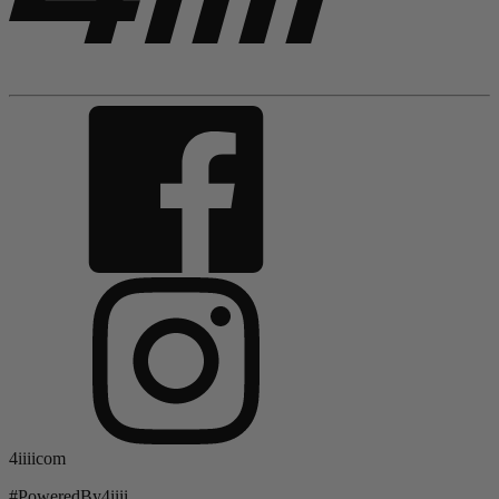
4iiiicom
#PoweredBy4iiii