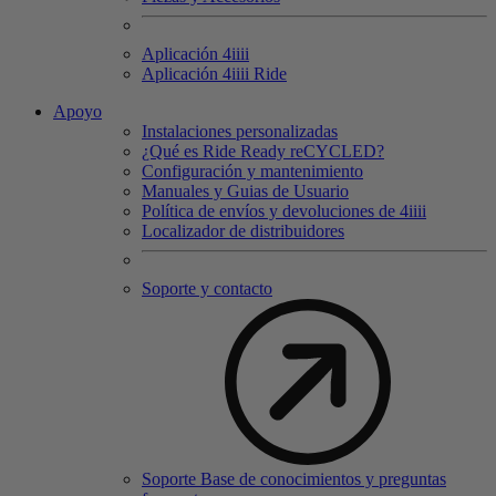
Aplicación 4
iiii
Aplicación 4
iiii
Ride
Apoyo
Instalaciones personalizadas
¿Qué es Ride Ready reCYCLED?
Configuración y mantenimiento
Manuales y Guias de Usuario
Política de envíos y devoluciones de 4iiii
Localizador de distribuidores
Soporte y contacto
Soporte Base de conocimientos y preguntas