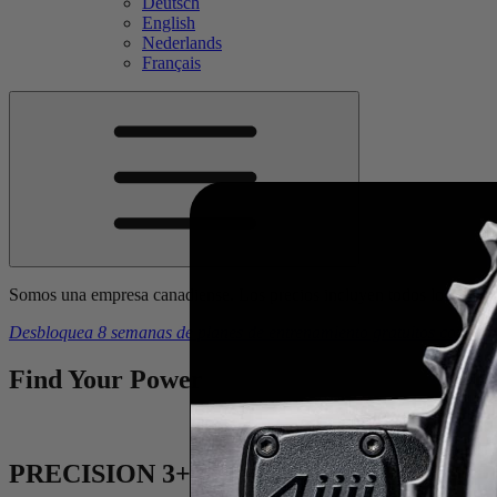
Deutsch
English
Nederlands
Français
Somos una empresa canadiense. Los precios incluyen todos los arance
Desbloquea 8 semanas de planes de entrenamiento gratuitos
con la 
Find Your
Power
PRECISION 3+
Potenciómetro