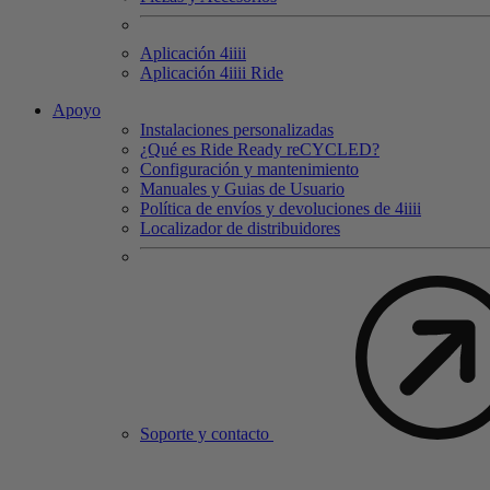
Aplicación 4
iiii
Aplicación 4
iiii
Ride
Apoyo
Instalaciones personalizadas
¿Qué es Ride Ready reCYCLED?
Configuración y mantenimiento
Manuales y Guias de Usuario
Política de envíos y devoluciones de 4iiii
Localizador de distribuidores
Soporte y contacto