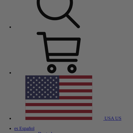
USA
US
es
Español