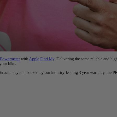
Powermeter
with
Apple
Find My
. Delivering the same reliable and hig
your bike.
 +/-1% accuracy and backed by our industry-leading 3 year warranty, the