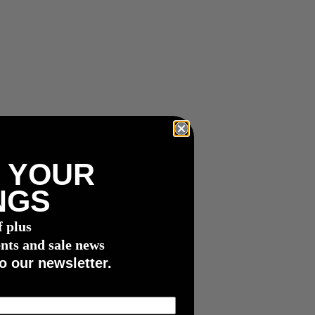
 YOUR
NGS
f plus
nts and sale news
o our newsletter.