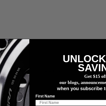
UNLOCK
les, impuestos y gastos de aduana.
SAVI
compra de un potenciómetro
4iiii
Get $15 of
our blogs, announceme
when you subscribe t
First Name