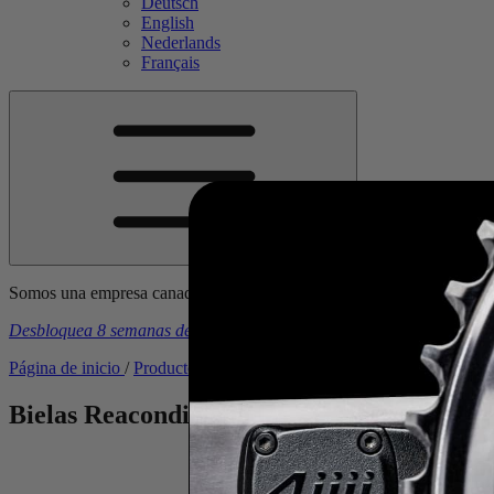
Deutsch
English
Nederlands
Français
Somos una empresa canadiense. Los precios incluyen todos los arance
Desbloquea 8 semanas de planes de entrenamiento gratuitos
con la 
Página de inicio
/
Productos
/
Potenciómetros
/
Bielas Reacondiciona
Bielas Reacondicionadas