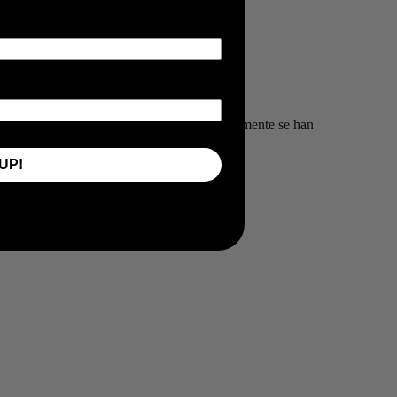
iclada. Las bielas que se han usado anteriormente se han
mperfecciones cosméticas.
UP!