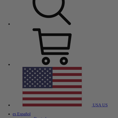
USA
US
es
Español