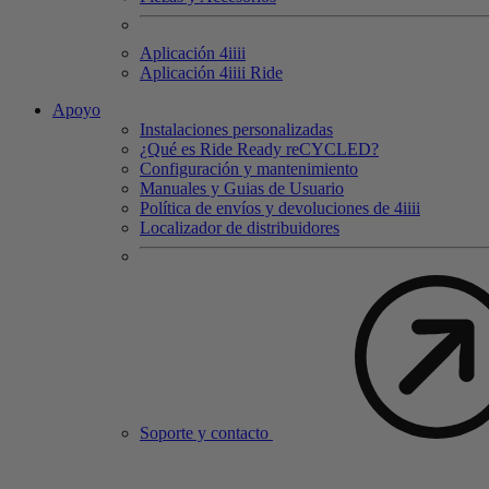
Aplicación 4
iiii
Aplicación 4
iiii
Ride
Apoyo
Instalaciones personalizadas
¿Qué es Ride Ready reCYCLED?
Configuración y mantenimiento
Manuales y Guias de Usuario
Política de envíos y devoluciones de 4iiii
Localizador de distribuidores
Soporte y contacto