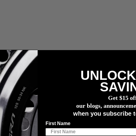
UNLOCK
les, impuestos y gastos de aduana.
SAVI
compra de un potenciómetro
4iiii
Get $15 of
das
our blogs, announceme
when you subscribe t
First Name