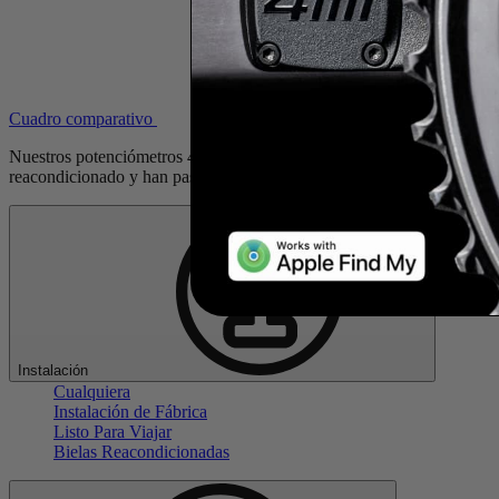
Cuadro comparativo
Nuestros potenciómetros 4iiii
Ride Ready reCYCLED
incluyen un me
reacondicionado y han pasado todos los controles de calidad corresp
Instalación
Cualquiera
Instalación de Fábrica
Listo Para Viajar
Bielas Reacondicionadas