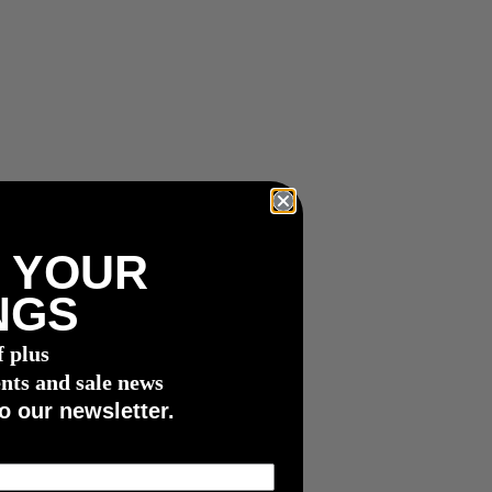
 YOUR
NGS
f plus
nts and sale news
o our newsletter.