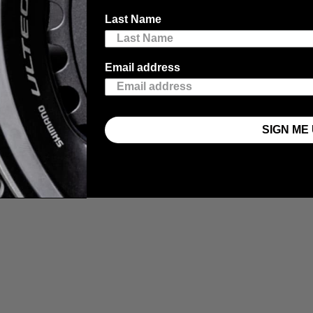
Last Name
Email address
didor de potencia 4iiii completamente nuevo en una biela
Shimano
rec
ondientes para comprobar su funcionalidad, pero pueden tener algunas i
SIGN ME 