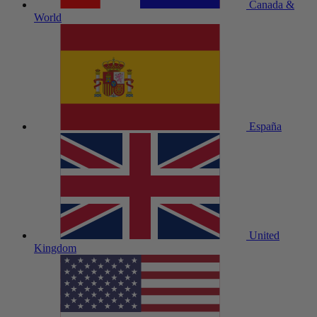
Canada &
World
España
United
Kingdom