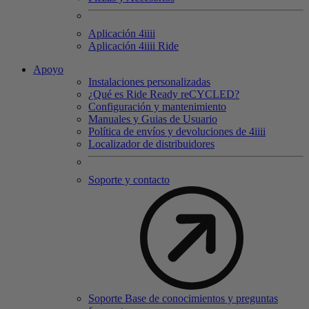
Aplicación 4
iiii
Aplicación 4
iiii
Ride
Apoyo
Instalaciones personalizadas
¿Qué es Ride Ready reCYCLED?
Configuración y mantenimiento
Manuales y Guias de Usuario
Política de envíos y devoluciones de 4iiii
Localizador de distribuidores
Soporte y contacto
Soporte Base de conocimientos y preguntas