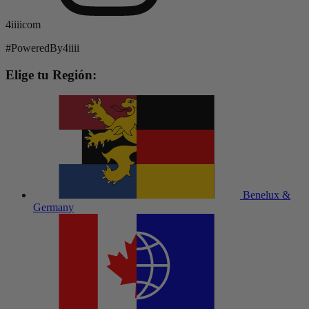
4iiiicom
#PoweredBy4iiii
Elige tu Región:
Benelux &
Germany