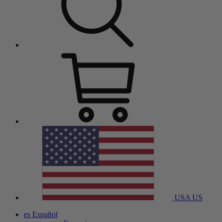
USA
US
es
Español