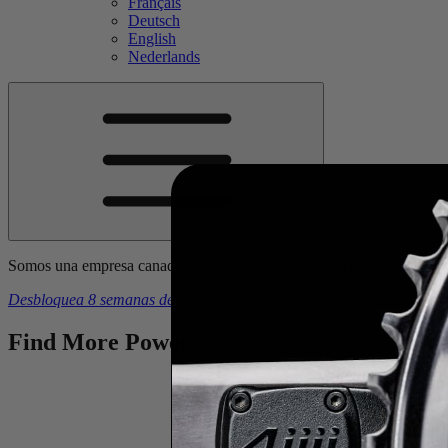
Français
Deutsch
English
Nederlands
Somos una empresa canadiense. Los precios incluyen todos los arance
Desbloquea 8 semanas de planes de entrenamiento gratuitos
con la 
Find
More
Power