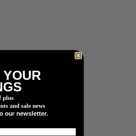
 YOUR
NGS
f plus
nts and sale news
o our newsletter.