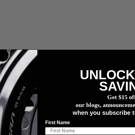
UNLOCK
les, impuestos y gastos de aduana.
SAVI
compra de un potenciómetro
4iiii
Get $15 of
our blogs, announceme
when you subscribe t
First Name