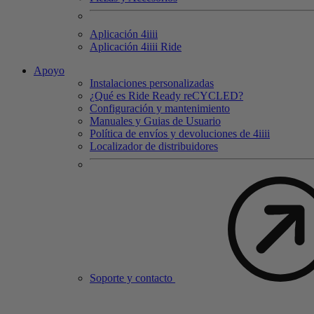
Aplicación 4
iiii
Aplicación 4
iiii
Ride
Apoyo
Instalaciones personalizadas
¿Qué es Ride Ready reCYCLED?
Configuración y mantenimiento
Manuales y Guias de Usuario
Política de envíos y devoluciones de 4iiii
Localizador de distribuidores
Soporte y contacto