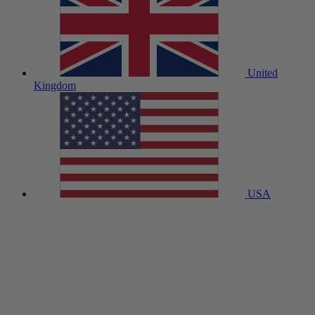
United
Kingdom
USA