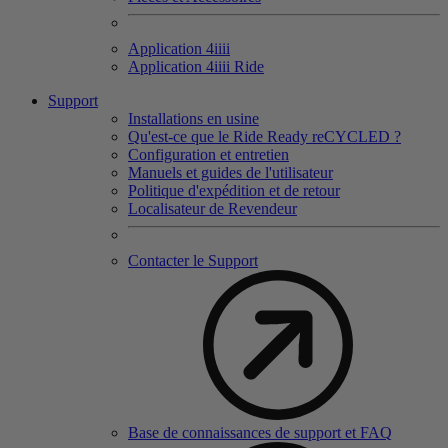
Application 4
iiii
Application 4
iiii
Ride
Support
Installations en usine
Qu'est-ce que le Ride Ready reCYCLED ?
Configuration et entretien
Manuels et guides de l'utilisateur
Politique d'expédition et de retour
Localisateur de Revendeur
Contacter le Support
Base de connaissances de support et FAQ