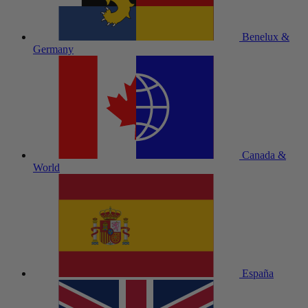
Benelux &
Germany
Canada &
World
España