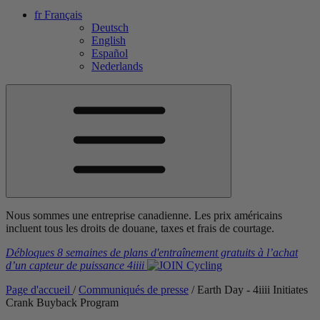
fr
Français
Deutsch
English
Español
Nederlands
Nous sommes une entreprise canadienne. Les prix américains
incluent tous les droits de douane, taxes et frais de courtage.
Débloques 8 semaines de plans d'entraînement gratuits
à l’achat
d’un capteur de puissance
4iiii
Page d'accueil
/
Communiqués de presse
/
Earth Day - 4
iiii
Initiates
Crank Buyback Program