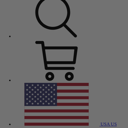
USA
US