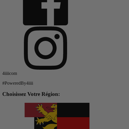
4iiiicom
#PoweredBy4iiii
Choisissez Votre Région: